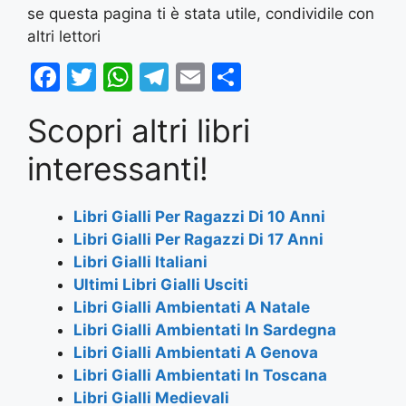
se questa pagina ti è stata utile, condividile con
altri lettori
F
T
W
T
E
S
a
w
h
el
m
h
Scopri altri libri
c
itt
at
e
ai
ar
e
er
s
gr
l
e
interessanti!
b
A
a
o
p
m
Libri Gialli Per Ragazzi Di 10 Anni
Libri Gialli Per Ragazzi Di 17 Anni
o
p
Libri Gialli Italiani
k
Ultimi Libri Gialli Usciti
Libri Gialli Ambientati A Natale
Libri Gialli Ambientati In Sardegna
Libri Gialli Ambientati A Genova
Libri Gialli Ambientati In Toscana
Libri Gialli Medievali