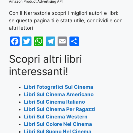
Amazon Product Advertising API
Con Il Narrastorie scopri i migliori autori e libri:
se questa pagina ti è stata utile, condividile con
altri lettori
F
T
W
T
E
S
a
w
h
el
m
h
Scopri altri libri
c
itt
at
e
ai
ar
e
er
s
gr
l
e
interessanti!
b
A
a
o
p
m
Libri Fotografici Sul Cinema
Libri Sul Cinema Americano
o
p
Libri Sul Cinema Italiano
k
Libri Sul Cinema Per Ragazzi
Libri Sul Cinema Western
Libri Sul Colore Nel Cinema
Libri Sul Suono Nel Cinema