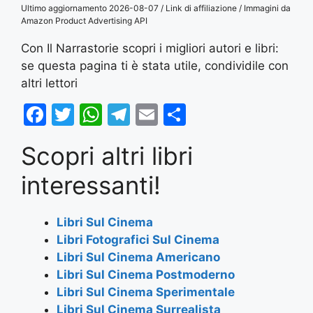
Ultimo aggiornamento 2026-08-07 / Link di affiliazione / Immagini da
Amazon Product Advertising API
Con Il Narrastorie scopri i migliori autori e libri:
se questa pagina ti è stata utile, condividile con
altri lettori
F
T
W
T
E
S
a
w
h
el
m
h
Scopri altri libri
c
itt
at
e
ai
ar
e
er
s
gr
l
e
interessanti!
b
A
a
o
p
m
Libri Sul Cinema
Libri Fotografici Sul Cinema
o
p
Libri Sul Cinema Americano
k
Libri Sul Cinema Postmoderno
Libri Sul Cinema Sperimentale
Libri Sul Cinema Surrealista