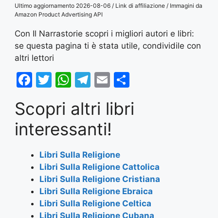
Ultimo aggiornamento 2026-08-06 / Link di affiliazione / Immagini da
Amazon Product Advertising API
Con Il Narrastorie scopri i migliori autori e libri:
se questa pagina ti è stata utile, condividile con
altri lettori
F
T
W
T
E
S
a
w
h
el
m
h
Scopri altri libri
c
itt
at
e
ai
ar
e
er
s
gr
l
e
interessanti!
b
A
a
o
p
m
Libri Sulla Religione
Libri Sulla Religione Cattolica
o
p
Libri Sulla Religione Cristiana
k
Libri Sulla Religione Ebraica
Libri Sulla Religione Celtica
Libri Sulla Religione Cubana