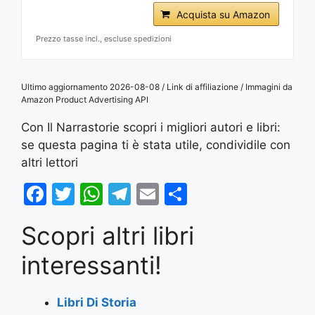
Acquista su Amazon
Prezzo tasse incl., escluse spedizioni
Ultimo aggiornamento 2026-08-08 / Link di affiliazione / Immagini da
Amazon Product Advertising API
Con Il Narrastorie scopri i migliori autori e libri:
se questa pagina ti è stata utile, condividile con
altri lettori
F
T
W
T
E
S
a
w
h
el
m
h
Scopri altri libri
c
itt
at
e
ai
ar
e
er
s
gr
l
e
interessanti!
b
A
a
o
p
m
Libri Di Storia