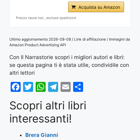
Acquista su Amazon
Prezzo tasse incl., escluse spedizioni
Ultimo aggiornamento 2026-08-08 / Link di affiliazione / Immagini da
Amazon Product Advertising API
Con Il Narrastorie scopri i migliori autori e libri:
se questa pagina ti è stata utile, condividile con
altri lettori
F
T
W
T
E
S
a
w
h
el
m
h
Scopri altri libri
c
itt
at
e
ai
ar
e
er
s
gr
l
e
interessanti!
b
A
a
o
p
m
Brera Gianni