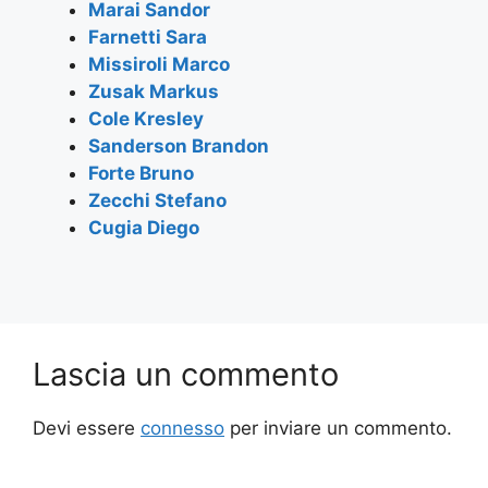
Marai Sandor
o
p
Farnetti Sara
k
Missiroli Marco
Zusak Markus
Cole Kresley
Sanderson Brandon
Forte Bruno
Zecchi Stefano
Cugia Diego
Lascia un commento
Devi essere
connesso
per inviare un commento.