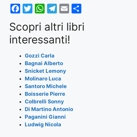
F
T
W
T
E
S
a
w
h
el
m
h
Scopri altri libri
c
itt
at
e
ai
ar
e
er
s
gr
l
e
interessanti!
b
A
a
o
p
m
Gozzi Carla
Bagnai Alberto
o
p
Snicket Lemony
k
Molinaro Luca
Santoro Michele
Boisserie Pierre
Colbrelli Sonny
Di Martino Antonio
Paganini Gianni
Ludwig Nicola