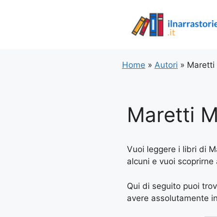
Vai
al
contenuto
Home
»
Autori
»
Maretti
Maretti M
Vuoi leggere i libri di 
alcuni e vuoi scoprirne 
Qui di seguito puoi trov
avere assolutamente in l