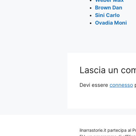
Weber Max
Brown Dan
Sini Carlo
Ovadia Moni
Lascia un c
Devi essere
connesso
p
ilnarrastorie.it partecipa a