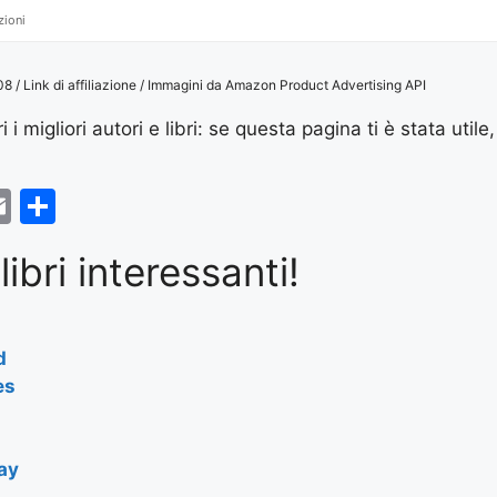
zioni
/ Link di affiliazione / Immagini da Amazon Product Advertising API
 i migliori autori e libri: se questa pagina ti è stata utile,
E
S
m
h
libri interessanti!
ai
ar
r
l
e
d
es
ay