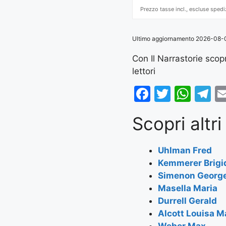
Prezzo tasse incl., escluse spedi
Ultimo aggiornamento 2026-08-08 
Con Il Narrastorie scopri
lettori
F
T
W
T
a
w
h
el
Scopri altri 
c
itt
at
e
e
er
s
g
Uhlman Fred
b
A
a
Kemmerer Brigi
o
p
m
Simenon Georg
o
p
Masella Maria
Durrell Gerald
k
Alcott Louisa M