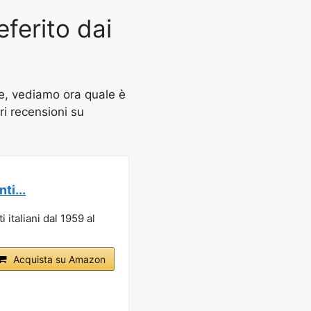
eferito dai
te, vediamo ora quale è
ori recensioni su
ti...
i italiani dal 1959 al
Acquista su Amazon