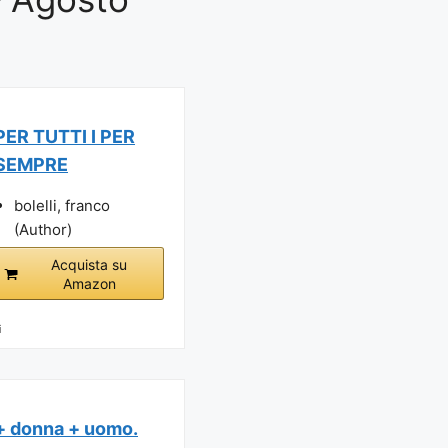
PER TUTTI I PER
SEMPRE
bolelli, franco
(Author)
Acquista su
Amazon
i
+ donna + uomo.