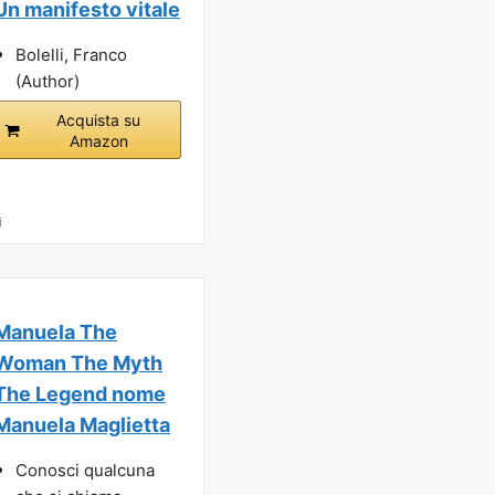
Un manifesto vitale
Bolelli, Franco
(Author)
Acquista su
Amazon
i
Manuela The
Woman The Myth
The Legend nome
Manuela Maglietta
Conosci qualcuna