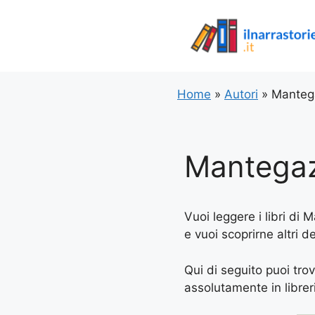
Vai
al
contenuto
Home
»
Autori
»
Manteg
Mantega
Vuoi leggere i libri di
e vuoi scoprirne altri d
Qui di seguito puoi tro
assolutamente in libreria