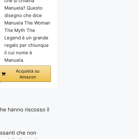
che si chiama
Manuela? Questo
disegno che dice
Manuela The Woman
The Myth The
Legend è un grande
regalo per chiunque
il cui nome è
Manuela.
Acquista su
Amazon
i
che hanno riscosso il
essanti che non