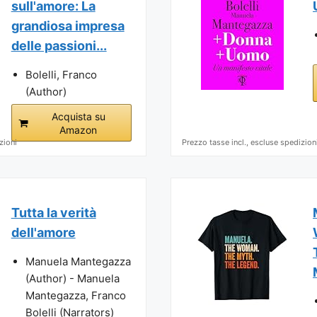
sull'amore: La
grandiosa impresa
delle passioni...
Bolelli, Franco
(Author)
Acquista su
Amazon
zioni
Prezzo tasse incl., escluse spedizion
Tutta la verità
dell'amore
Manuela Mantegazza
(Author) - Manuela
Mantegazza, Franco
Bolelli (Narrators)