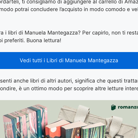
arteli, ti consigliamo di aggiungere al carrello di Amazon
 modo potrai concludere l’acquisto in modo comodo e vel
ra i libri di Manuela Mantegazza? Per capirlo, non ti resta
i preferiti. Buona lettura!
Vedi tutti i Libri di Manuela Mantegazza
enti anche libri di altri autori, significa che questi tratt
ondire, è un ottimo modo per scoprire altre letture inter