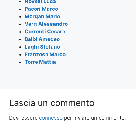
Novelli Luca
o
p
Pacori Marco
k
Morgan Marlo
Verri Alessandro
Correnti Cesare
Balbi Amedeo
Laghi Stefano
Franzoso Marco
Torre Mattia
Lascia un commento
Devi essere
connesso
per inviare un commento.