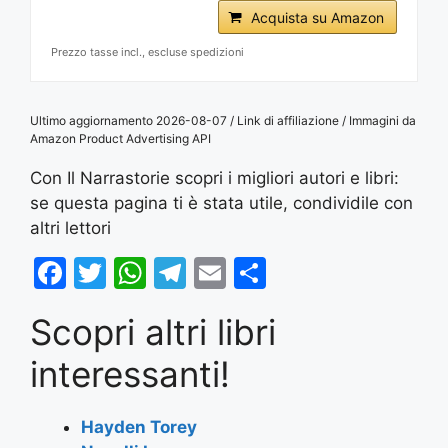
Acquista su Amazon
Prezzo tasse incl., escluse spedizioni
Ultimo aggiornamento 2026-08-07 / Link di affiliazione / Immagini da
Amazon Product Advertising API
Con Il Narrastorie scopri i migliori autori e libri:
se questa pagina ti è stata utile, condividile con
altri lettori
F
T
W
T
E
S
a
w
h
el
m
h
Scopri altri libri
c
itt
at
e
ai
ar
e
er
s
gr
l
e
interessanti!
b
A
a
o
p
m
Hayden Torey