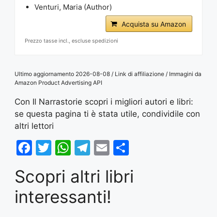
Venturi, Maria (Author)
Acquista su Amazon
Prezzo tasse incl., escluse spedizioni
Ultimo aggiornamento 2026-08-08 / Link di affiliazione / Immagini da
Amazon Product Advertising API
Con Il Narrastorie scopri i migliori autori e libri:
se questa pagina ti è stata utile, condividile con
altri lettori
F
T
W
T
E
S
a
w
h
el
m
h
Scopri altri libri
c
itt
at
e
ai
ar
e
er
s
gr
l
e
interessanti!
b
A
a