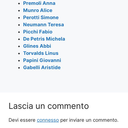
o
p
m
Premoli Anna
Munro Alice
o
p
Perotti Simone
k
Neumann Teresa
Picchi Fabio
De Petris Michela
Glines Abbi
Torvalds Linus
Papini Giovanni
Gabelli Aristide
Lascia un commento
Devi essere
connesso
per inviare un commento.