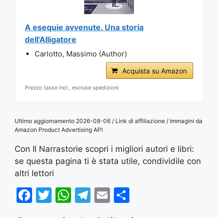
A esequie avvenute. Una storia
dell'Alligatore
Carlotto, Massimo (Author)
Acquista su Amazon
Prezzo tasse incl., escluse spedizioni
Ultimo aggiornamento 2026-08-06 / Link di affiliazione / Immagini da
Amazon Product Advertising API
Con Il Narrastorie scopri i migliori autori e libri:
se questa pagina ti è stata utile, condividile con
altri lettori
F
T
W
T
E
S
a
w
h
el
m
h