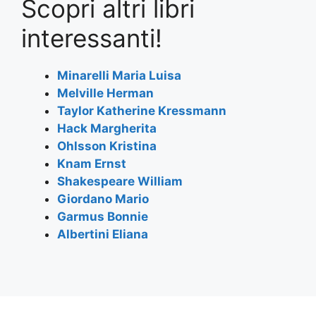
Scopri altri libri
c
itt
at
e
ai
ar
e
er
s
gr
l
e
interessanti!
b
A
a
o
p
m
Minarelli Maria Luisa
Melville Herman
o
p
Taylor Katherine Kressmann
k
Hack Margherita
Ohlsson Kristina
Knam Ernst
Shakespeare William
Giordano Mario
Garmus Bonnie
Albertini Eliana