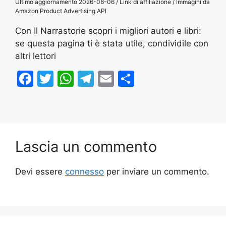
Ultimo aggiornamento 2026-08-06 / Link di affiliazione / Immagini da
Amazon Product Advertising API
Con Il Narrastorie scopri i migliori autori e libri:
se questa pagina ti è stata utile, condividile con
altri lettori
F
T
W
T
E
S
a
w
h
el
m
h
c
itt
at
e
ai
ar
e
er
s
gr
l
e
b
A
a
Lascia un commento
o
p
m
o
p
Devi essere
connesso
per inviare un commento.
k