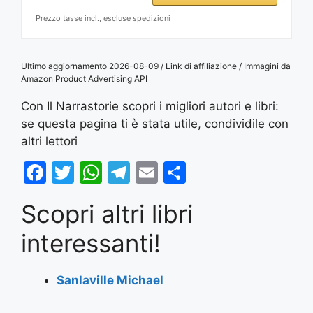
Prezzo tasse incl., escluse spedizioni
Ultimo aggiornamento 2026-08-09 / Link di affiliazione / Immagini da
Amazon Product Advertising API
Con Il Narrastorie scopri i migliori autori e libri:
se questa pagina ti è stata utile, condividile con
altri lettori
F
T
W
T
E
S
a
w
h
el
m
h
Scopri altri libri
c
itt
at
e
ai
ar
e
er
s
gr
l
e
interessanti!
b
A
a
o
p
m
Sanlaville Michael
o
p