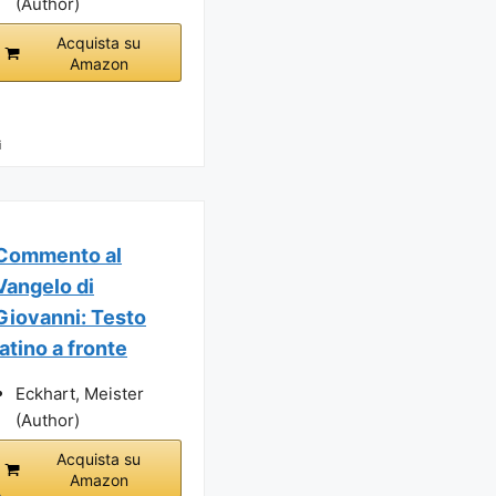
(Author)
Acquista su
Amazon
i
Commento al
Vangelo di
Giovanni: Testo
latino a fronte
Eckhart, Meister
(Author)
Acquista su
Amazon