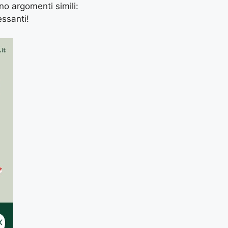
ano argomenti simili:
essanti!