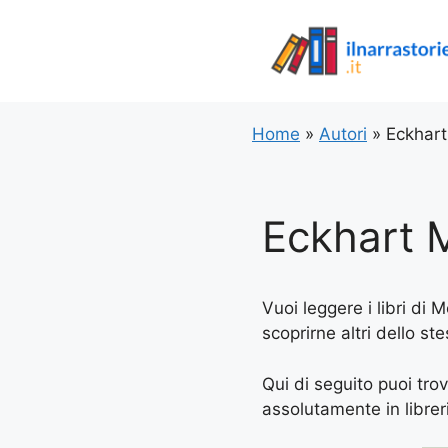
Vai
al
contenuto
Home
»
Autori
»
Eckhart
Eckhart 
Vuoi leggere i libri di 
scoprirne altri dello st
Qui di seguito puoi trov
assolutamente in libreria