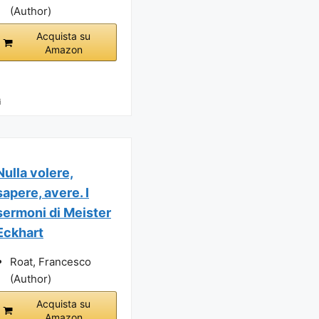
(Author)
Acquista su
Amazon
i
Nulla volere,
sapere, avere. I
sermoni di Meister
Eckhart
Roat, Francesco
(Author)
Acquista su
Amazon