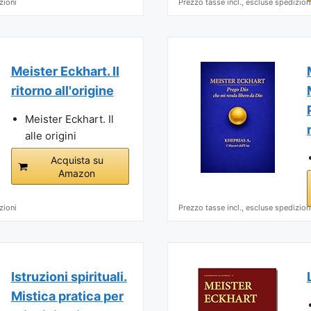
zioni
Prezzo tasse incl., escluse spedizion
Meister Eckhart. Il
ritorno all'origine
Meister Eckhart. Il
alle origini
Acquista su
Amazon
zioni
Prezzo tasse incl., escluse spedizion
Istruzioni spirituali.
Mistica pratica per