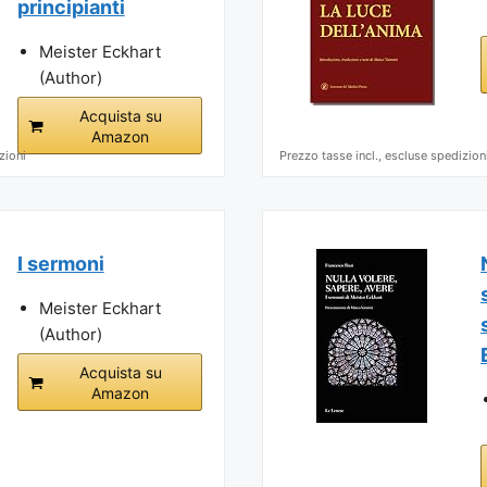
principianti
Meister Eckhart
(Author)
Acquista su
Amazon
zioni
Prezzo tasse incl., escluse spedizion
I sermoni
Meister Eckhart
(Author)
Acquista su
Amazon