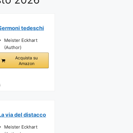
Sermoni tedeschi
Meister Eckhart
(Author)
Acquista su
Amazon
i
La via del distacco
Meister Eckhart