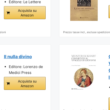
Editore: Le Lettere
Acquista su
Amazon
zioni
Prezzo tasse incl., escluse spedizion
Il nulla divino
Editore: Lorenzo de
Medici Press
Acquista su
Amazon