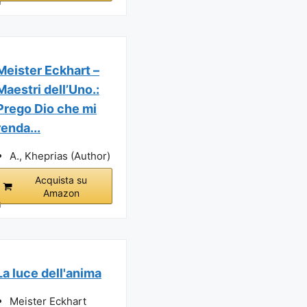
i
Meister Eckhart –
Maestri dell’Uno.:
Prego Dio che mi
renda...
A., Kheprias (Author)
Acquista su
Amazon
i
La luce dell'anima
Meister Eckhart