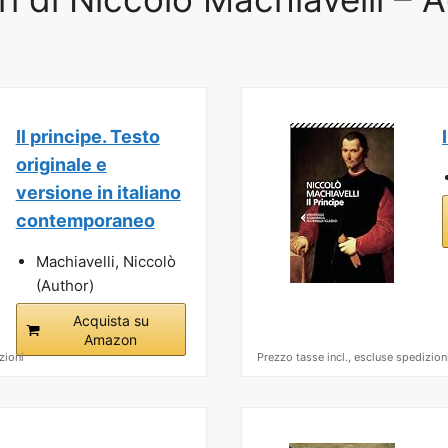
Il principe. Testo
originale e
versione in italiano
contemporaneo
Machiavelli, Niccolò
(Author)
Acquista su
Amazon
zioni
Prezzo tasse incl., escluse spedizion