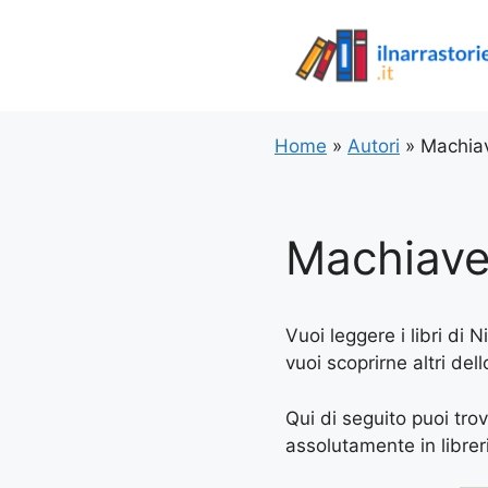
Vai
al
contenuto
Home
»
Autori
»
Machiav
Machiavel
Vuoi leggere i libri di 
vuoi scoprirne altri del
Qui di seguito puoi trov
assolutamente in libreria