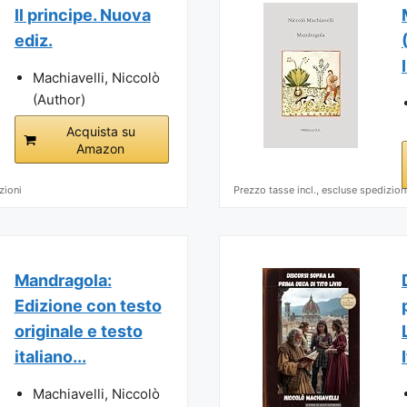
Il principe. Nuova
ediz.
Machiavelli, Niccolò
(Author)
Acquista su
Amazon
zioni
Prezzo tasse incl., escluse spedizion
Mandragola:
Edizione con testo
originale e testo
italiano...
Machiavelli, Niccolò