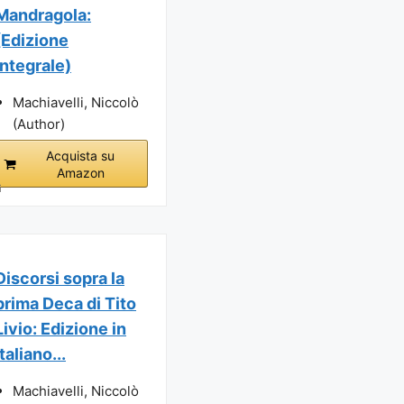
Mandragola:
(Edizione
Integrale)
Machiavelli, Niccolò
(Author)
Acquista su
Amazon
i
Discorsi sopra la
prima Deca di Tito
Livio: Edizione in
Italiano...
Machiavelli, Niccolò