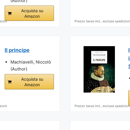
(Author)
Acquista su
Amazon
zioni
Prezzo tasse incl., escluse spedizion
Il principe
Machiavelli, Niccolò
(Author)
Acquista su
Amazon
zioni
Prezzo tasse incl., escluse spedizion