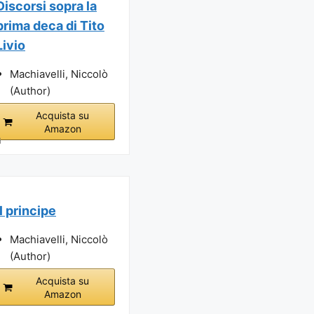
Discorsi sopra la
prima deca di Tito
Livio
Machiavelli, Niccolò
(Author)
Acquista su
Amazon
i
Il principe
Machiavelli, Niccolò
(Author)
Acquista su
Amazon