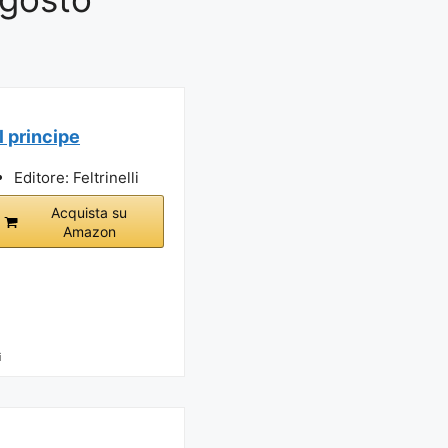
Il principe
Editore: Feltrinelli
Acquista su
Amazon
i