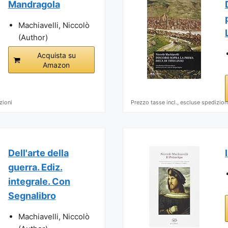
Mandragola
Machiavelli, Niccolò
(Author)
Acquista su
Amazon
zioni
Prezzo tasse incl., escluse spedizion
Dell'arte della
guerra. Ediz.
integrale. Con
Segnalibro
Machiavelli, Niccolò