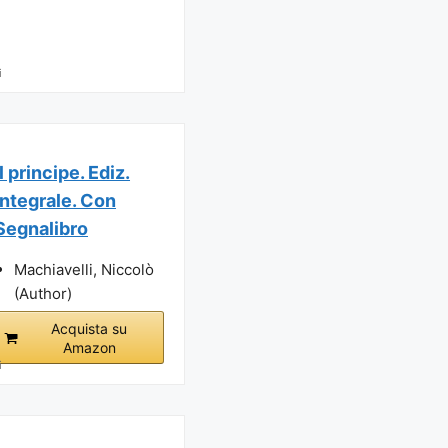
i
Il principe. Ediz.
integrale. Con
Segnalibro
Machiavelli, Niccolò
(Author)
Acquista su
Amazon
i