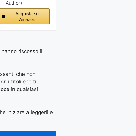
(Author)
Acquista su
Amazon
i
e hanno riscosso il
essanti che non
 i titoli che ti
oce in qualsiasi
he iniziare a leggerli e