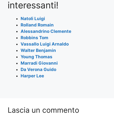
e
er
s
gr
l
e
interessanti!
b
A
a
o
p
m
Natoli Luigi
Rolland Romain
o
p
Alessandrino Clemente
k
Robbins Tom
Vassallo Luigi Arnaldo
Walter Benjamin
Young Thomas
Marradi Giovanni
Da Verona Guido
Harper Lee
Lascia un commento