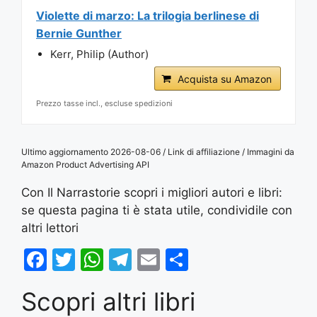
Violette di marzo: La trilogia berlinese di
Bernie Gunther
Kerr, Philip (Author)
Acquista su Amazon
Prezzo tasse incl., escluse spedizioni
Ultimo aggiornamento 2026-08-06 / Link di affiliazione / Immagini da
Amazon Product Advertising API
Con Il Narrastorie scopri i migliori autori e libri:
se questa pagina ti è stata utile, condividile con
altri lettori
F
T
W
T
E
S
a
w
h
el
m
h
Scopri altri libri
c
itt
at
e
ai
ar