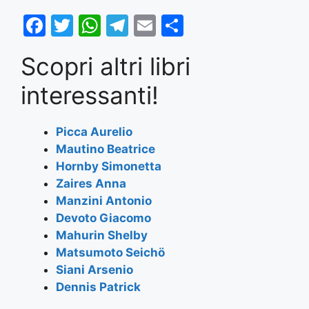
F
T
W
T
E
S
a
w
h
el
m
h
Scopri altri libri
c
itt
at
e
ai
ar
e
er
s
gr
l
e
interessanti!
b
A
a
o
p
m
Picca Aurelio
Mautino Beatrice
o
p
Hornby Simonetta
k
Zaires Anna
Manzini Antonio
Devoto Giacomo
Mahurin Shelby
Matsumoto Seichö
Siani Arsenio
Dennis Patrick