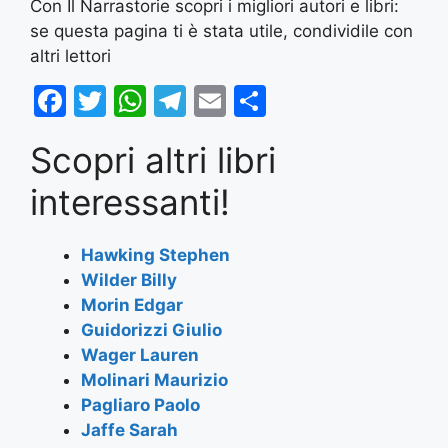
Con Il Narrastorie scopri i migliori autori e libri:
se questa pagina ti è stata utile, condividile con
altri lettori
F
T
W
T
E
S
a
w
h
el
m
h
Scopri altri libri
c
itt
at
e
ai
ar
e
er
s
gr
l
e
interessanti!
b
A
a
o
p
m
Hawking Stephen
Wilder Billy
o
p
Morin Edgar
k
Guidorizzi Giulio
Wager Lauren
Molinari Maurizio
Pagliaro Paolo
Jaffe Sarah