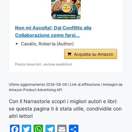
Non mi Ascolta!: Dal Conflitto alla
Collaborazione come farsi...
Cavallo, Roberta (Author)
Acquista su Amazon
Prezzo tasse incl., escluse spedizioni
Ultimo aggiornamento 2026-08-06 / Link di affiliazione / Immagini da
Amazon Product Advertising API
Con Il Narrastorie scopri i migliori autori e libri:
se questa pagina ti è stata utile, condividile con
altri lettori
F
T
W
T
E
S