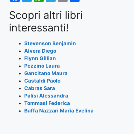
a
w
h
el
m
h
Scopri altri libri
c
itt
at
e
ai
ar
e
er
s
gr
l
e
interessanti!
b
A
a
o
p
m
Stevenson Benjamin
Alvera Diego
o
p
Flynn Gillian
k
Pezzino Laura
Gancitano Maura
Castaldi Paolo
Cabras Sara
Palisi Alessandra
Tommasi Federica
Buffa Nazzari Maria Evelina