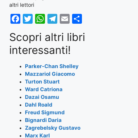
altri lettori
F
T
W
T
E
S
a
w
h
el
m
h
Scopri altri libri
c
itt
at
e
ai
ar
e
er
s
gr
l
e
interessanti!
b
A
a
o
p
m
Parker-Chan Shelley
Mazzariol Giacomo
o
p
Turton Stuart
k
Ward Catriona
Dazai Osamu
Dahl Roald
Freud Sigmund
Bignardi Daria
Zagrebelsky Gustavo
Marx Karl