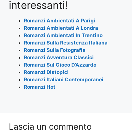
e
er
s
gr
l
e
interessanti!
b
A
a
o
p
m
Romanzi Ambientati A Parigi
Romanzi Ambientati A Londra
o
p
Romanzi Ambientati In Trentino
k
Romanzi Sulla Resistenza Italiana
Romanzi Sulla Fotografia
Romanzi Avventura Classici
Romanzi Sul Gioco D’Azzardo
Romanzi Distopici
Romanzi Italiani Contemporanei
Romanzi Hot
Lascia un commento