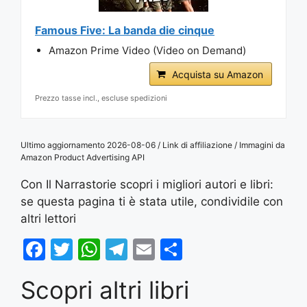
Famous Five: La banda die cinque
Amazon Prime Video (Video on Demand)
Acquista su Amazon
Prezzo tasse incl., escluse spedizioni
Ultimo aggiornamento 2026-08-06 / Link di affiliazione / Immagini da
Amazon Product Advertising API
Con Il Narrastorie scopri i migliori autori e libri:
se questa pagina ti è stata utile, condividile con
altri lettori
F
T
W
T
E
S
a
w
h
el
m
h
Scopri altri libri
c
itt
at
e
ai
ar