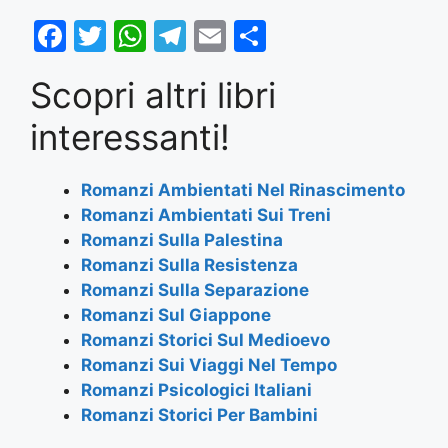
F
T
W
T
E
S
a
w
h
el
m
h
Scopri altri libri
c
itt
at
e
ai
ar
e
er
s
gr
l
e
interessanti!
b
A
a
o
p
m
Romanzi Ambientati Nel Rinascimento
Romanzi Ambientati Sui Treni
o
p
Romanzi Sulla Palestina
k
Romanzi Sulla Resistenza
Romanzi Sulla Separazione
Romanzi Sul Giappone
Romanzi Storici Sul Medioevo
Romanzi Sui Viaggi Nel Tempo
Romanzi Psicologici Italiani
Romanzi Storici Per Bambini