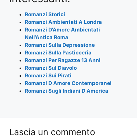
b
A
a
o
p
m
Romanzi Storici
Romanzi Ambientati A Londra
o
p
Romanzi D’Amore Ambientati
k
Nell’Antica Roma
Romanzi Sulla Depressione
Romanzi Sulla Pasticceria
Romanzi Per Ragazze 13 Anni
Romanzi Sul Diavolo
Romanzi Sui Pirati
Romanzi D Amore Contemporanei
Romanzi Sugli Indiani D America
Lascia un commento