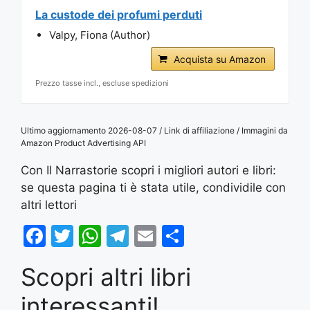
La custode dei profumi perduti
Valpy, Fiona (Author)
Acquista su Amazon
Prezzo tasse incl., escluse spedizioni
Ultimo aggiornamento 2026-08-07 / Link di affiliazione / Immagini da
Amazon Product Advertising API
Con Il Narrastorie scopri i migliori autori e libri:
se questa pagina ti è stata utile, condividile con
altri lettori
F
T
W
T
E
S
a
w
h
el
m
h
Scopri altri libri
c
itt
at
e
ai
ar
e
er
s
gr
l
e
interessanti!