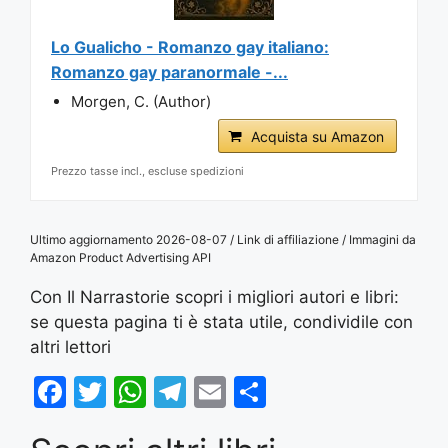
Lo Gualicho - Romanzo gay italiano:
Romanzo gay paranormale -...
Morgen, C. (Author)
Acquista su Amazon
Prezzo tasse incl., escluse spedizioni
Ultimo aggiornamento 2026-08-07 / Link di affiliazione / Immagini da
Amazon Product Advertising API
Con Il Narrastorie scopri i migliori autori e libri:
se questa pagina ti è stata utile, condividile con
altri lettori
F
T
W
T
E
S
a
w
h
el
m
h