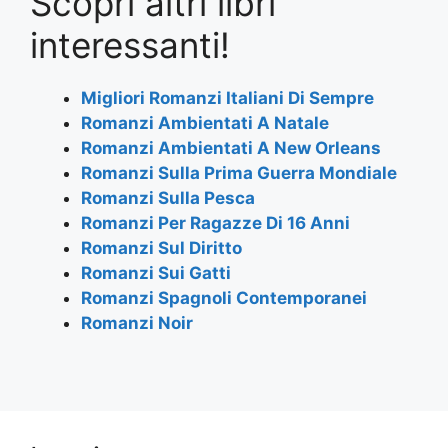
Scopri altri libri
c
itt
at
e
ai
ar
e
er
s
gr
l
e
interessanti!
b
A
a
o
p
m
Migliori Romanzi Italiani Di Sempre
Romanzi Ambientati A Natale
o
p
Romanzi Ambientati A New Orleans
k
Romanzi Sulla Prima Guerra Mondiale
Romanzi Sulla Pesca
Romanzi Per Ragazze Di 16 Anni
Romanzi Sul Diritto
Romanzi Sui Gatti
Romanzi Spagnoli Contemporanei
Romanzi Noir