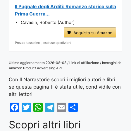
Il Pugnale degli Arditi: Romanzo storico sulla
Prima Guerra...
Cavasin, Roberto (Author)
Acquista su Amazon
Prezzo tasse incl., escluse spedizioni
Ultimo aggiornamento 2026-08-08 / Link di affiliazione / Immagini da
Amazon Product Advertising API
Con Il Narrastorie scopri i migliori autori e libri:
se questa pagina ti è stata utile, condividile con
altri lettori
F
T
W
T
E
S
a
w
h
el
m
h
Scopri altri libri
c
itt
at
e
ai
ar