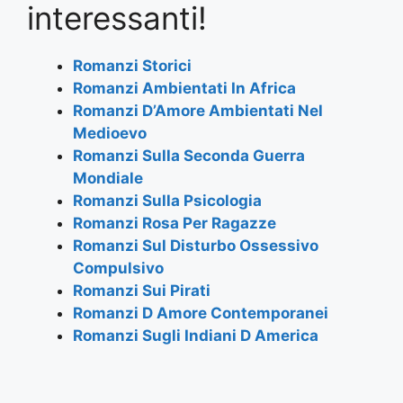
e
er
s
gr
l
e
interessanti!
b
A
a
o
p
m
Romanzi Storici
Romanzi Ambientati In Africa
o
p
Romanzi D’Amore Ambientati Nel
k
Medioevo
Romanzi Sulla Seconda Guerra
Mondiale
Romanzi Sulla Psicologia
Romanzi Rosa Per Ragazze
Romanzi Sul Disturbo Ossessivo
Compulsivo
Romanzi Sui Pirati
Romanzi D Amore Contemporanei
Romanzi Sugli Indiani D America