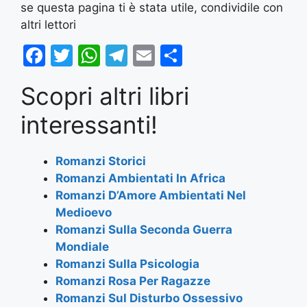
se questa pagina ti è stata utile, condividile con
altri lettori
F
T
W
T
E
S
a
w
h
el
m
h
Scopri altri libri
c
itt
at
e
ai
ar
e
er
s
gr
l
e
interessanti!
b
A
a
o
p
m
Romanzi Storici
Romanzi Ambientati In Africa
o
p
Romanzi D’Amore Ambientati Nel
k
Medioevo
Romanzi Sulla Seconda Guerra
Mondiale
Romanzi Sulla Psicologia
Romanzi Rosa Per Ragazze
Romanzi Sul Disturbo Ossessivo