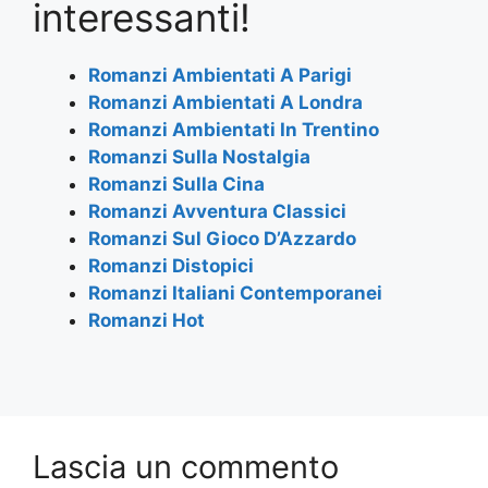
e
er
s
gr
l
e
interessanti!
b
A
a
o
p
m
Romanzi Ambientati A Parigi
Romanzi Ambientati A Londra
o
p
Romanzi Ambientati In Trentino
k
Romanzi Sulla Nostalgia
Romanzi Sulla Cina
Romanzi Avventura Classici
Romanzi Sul Gioco D’Azzardo
Romanzi Distopici
Romanzi Italiani Contemporanei
Romanzi Hot
Lascia un commento