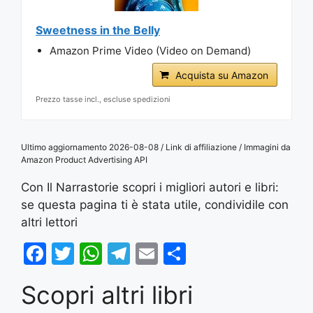
Sweetness in the Belly
Amazon Prime Video (Video on Demand)
Acquista su Amazon
Prezzo tasse incl., escluse spedizioni
Ultimo aggiornamento 2026-08-08 / Link di affiliazione / Immagini da
Amazon Product Advertising API
Con Il Narrastorie scopri i migliori autori e libri:
se questa pagina ti è stata utile, condividile con
altri lettori
F
T
W
T
E
S
a
w
h
el
m
h
Scopri altri libri
c
itt
at
e
ai
ar