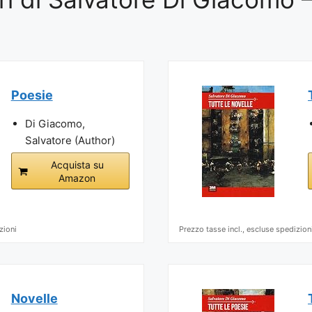
Poesie
Di Giacomo,
Salvatore (Author)
Acquista su
Amazon
zioni
Prezzo tasse incl., escluse spedizion
Novelle