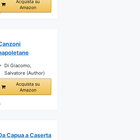
Acquista su
Amazon
i
Canzoni
napoletane
Di Giacomo,
Salvatore (Author)
Acquista su
Amazon
i
Da Capua a Caserta