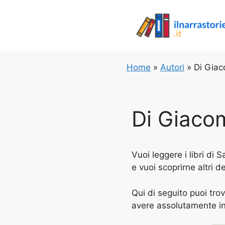
Vai
al
contenuto
Home
»
Autori
»
Di Giac
Di Giaco
Vuoi leggere i libri di 
e vuoi scoprirne altri d
Qui di seguito puoi trov
avere assolutamente in l