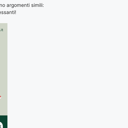
ano argomenti simili:
essanti!