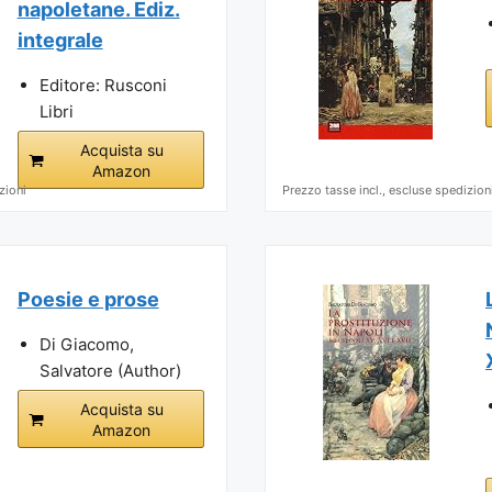
napoletane. Ediz.
integrale
Editore: Rusconi
Libri
Acquista su
Amazon
zioni
Prezzo tasse incl., escluse spedizion
Poesie e prose
Di Giacomo,
Salvatore (Author)
Acquista su
Amazon