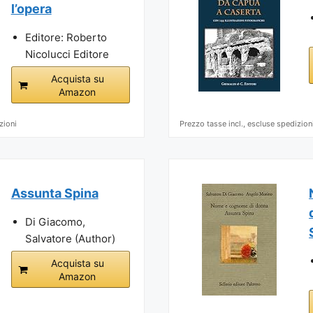
l’opera
Editore: Roberto
Nicolucci Editore
Acquista su
Amazon
zioni
Prezzo tasse incl., escluse spedizion
Assunta Spina
Di Giacomo,
Salvatore (Author)
Acquista su
Amazon