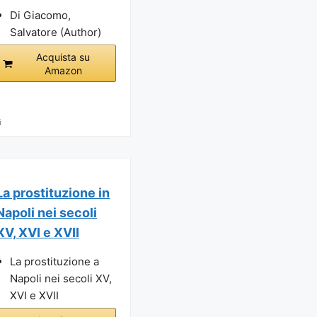
Di Giacomo,
Salvatore (Author)
Acquista su
Amazon
i
La prostituzione in
Napoli nei secoli
XV, XVI e XVII
La prostituzione a
Napoli nei secoli XV,
XVI e XVII