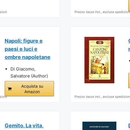
zioni
Prezzo tasse incl., escluse spedizion
Napoli: figure e
paesi e luci e
ombre napoletane
Di Giacomo,
Salvatore (Author)
Acquista su
Amazon
zioni
Prezzo tasse incl., escluse spedizion
Gemito. La vita,