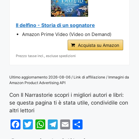
Il delfino - Storia di un sognatore
Amazon Prime Video (Video on Demand)
Acquista su Amazon
Prezzo tasse incl., escluse spedizioni
Ultimo aggiornamento 2026-08-06 / Link di affiliazione / Immagini da
Amazon Product Advertising API
Con Il Narrastorie scopri i migliori autori e libri:
se questa pagina ti è stata utile, condividile con
altri lettori
F
T
W
T
E
S
a
w
h
el
m
h