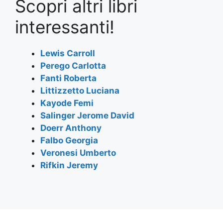
Scopri altri libri
c
itt
at
e
ai
ar
e
er
s
gr
l
e
interessanti!
b
A
a
o
p
m
Lewis Carroll
Perego Carlotta
o
p
Fanti Roberta
k
Littizzetto Luciana
Kayode Femi
Salinger Jerome David
Doerr Anthony
Falbo Georgia
Veronesi Umberto
Rifkin Jeremy