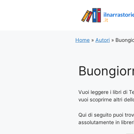
Vai
al
contenuto
Home
»
Autori
»
Buongi
Buongior
Vuoi leggere i libri di 
vuoi scoprirne altri del
Qui di seguito puoi trov
assolutamente in libreria