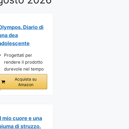
Olympos. Diario di
una dea
adolescente
Progettati per
rendere il prodotto
durevole nel tempo
Acquista su
Amazon
i
Il mio cuore e una
piuma di struzzo.