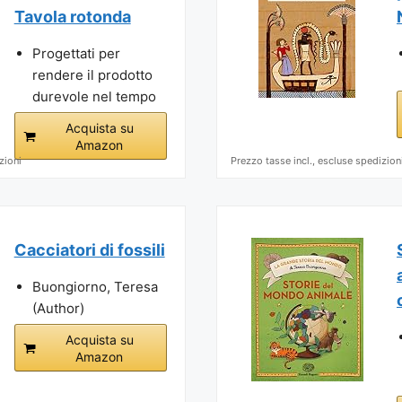
Tavola rotonda
Progettati per
rendere il prodotto
durevole nel tempo
Acquista su
Amazon
zioni
Prezzo tasse incl., escluse spedizion
Cacciatori di fossili
Buongiorno, Teresa
(Author)
Acquista su
Amazon