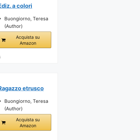
Ediz. a colori
Buongiorno, Teresa
(Author)
Acquista su
Amazon
i
Ragazzo etrusco
Buongiorno, Teresa
(Author)
Acquista su
Amazon