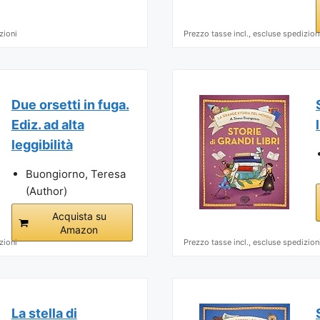
zioni
Prezzo tasse incl., escluse spedizion
Due orsetti in fuga.
Ediz. ad alta
leggibilità
Buongiorno, Teresa
(Author)
Acquista su
Amazon
zioni
Prezzo tasse incl., escluse spedizion
La stella di