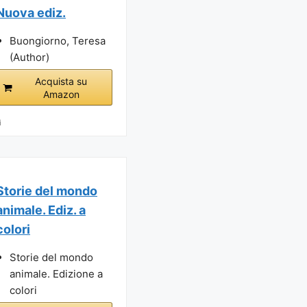
Nuova ediz.
Buongiorno, Teresa
(Author)
Acquista su
Amazon
i
Storie del mondo
animale. Ediz. a
colori
Storie del mondo
animale. Edizione a
colori