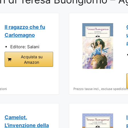
Il ragazzo che fu
Carlomagno
Editore: Salani
Acquista su
Amazon
zioni
Prezzo tasse incl., escluse spedizion
Camelot.
L'invenzione della