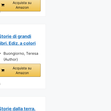
Acquista su
Amazon
i
Storie di grandi
libri. Ediz. a colori
Buongiorno, Teresa
(Author)
Acquista su
Amazon
i
Storie dalla terra.