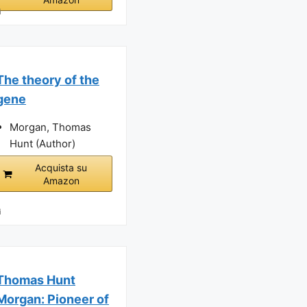
i
The theory of the
gene
Morgan, Thomas
Hunt (Author)
Acquista su
Amazon
i
Thomas Hunt
Morgan: Pioneer of