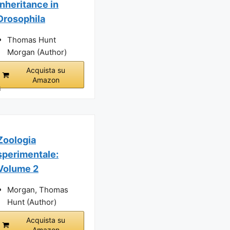
Inheritance in
Drosophila
Thomas Hunt
Morgan (Author)
Acquista su
Amazon
i
Zoologia
sperimentale:
Volume 2
Morgan, Thomas
Hunt (Author)
Acquista su
Amazon