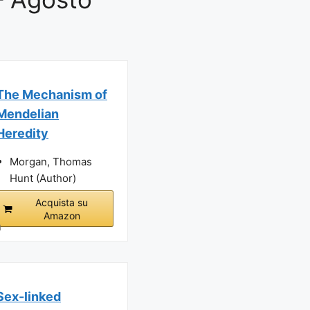
The Mechanism of
Mendelian
Heredity
Morgan, Thomas
Hunt (Author)
Acquista su
Amazon
i
Sex-linked