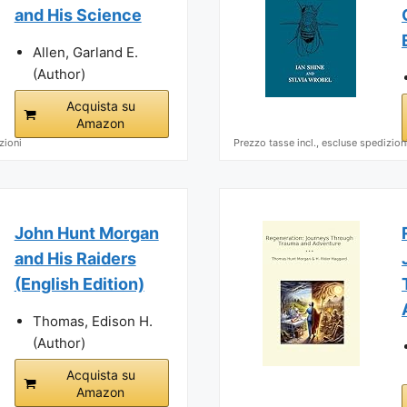
and His Science
Allen, Garland E.
(Author)
Acquista su
Amazon
zioni
Prezzo tasse incl., escluse spedizion
John Hunt Morgan
and His Raiders
(English Edition)
Thomas, Edison H.
(Author)
Acquista su
Amazon