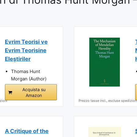
Evrim Teorisi ve
Evrim Teorisine
Eleştiriler
Thomas Hunt
Morgan (Author)
Acquista su
Amazon
zioni
Prezzo tasse incl., escluse spedizion
A Critique of the