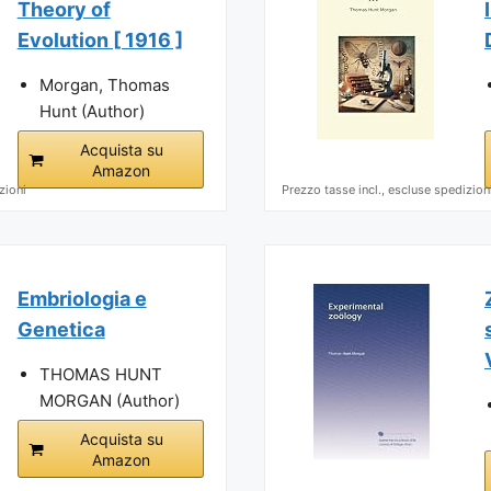
Theory of
Evolution [ 1916 ]
Morgan, Thomas
Hunt (Author)
Acquista su
Amazon
zioni
Prezzo tasse incl., escluse spedizion
Embriologia e
Genetica
THOMAS HUNT
MORGAN (Author)
Acquista su
Amazon