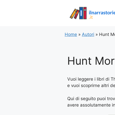
Vai
al
contenuto
Home
»
Autori
»
Hunt M
Hunt Mo
Vuoi leggere i libri di
e vuoi scoprirne altri d
Qui di seguito puoi tro
avere assolutamente in l