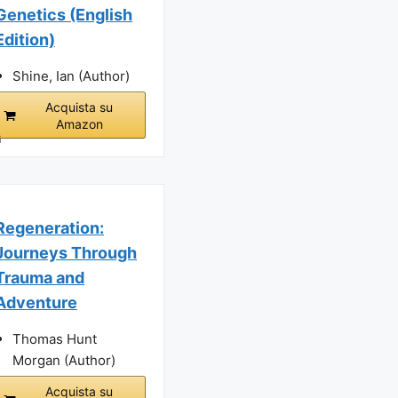
Genetics (English
Edition)
Shine, Ian (Author)
Acquista su
Amazon
i
Regeneration:
Journeys Through
Trauma and
Adventure
Thomas Hunt
Morgan (Author)
Acquista su