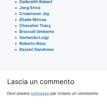
Galbraith Robert
o
p
Jong Erica
k
Crownover Jay
Eliade Mircea
Chevalier Tracy
Broccoli Umberto
Garlando Luigi
Roberts Nora
Dazieri Sandrone
Lascia un commento
Devi essere
connesso
per inviare un commento.