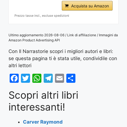
Acquista su Amazon
Prezzo tasse incl., escluse spedizioni
Ultimo aggiornamento 2026-08-06 / Link di affiliazione / Immagini da
Amazon Product Advertising API
Con Il Narrastorie scopri i migliori autori e libri:
se questa pagina ti è stata utile, condividile con
altri lettori
F
T
W
T
E
S
a
w
h
el
m
h
Scopri altri libri
c
itt
at
e
ai
ar
e
er
s
gr
l
e
interessanti!
b
A
a
o
p
m
Carver Raymond