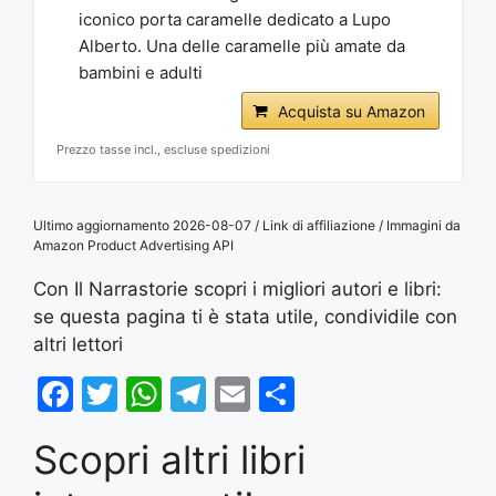
iconico porta caramelle dedicato a Lupo
Alberto. Una delle caramelle più amate da
bambini e adulti
Acquista su Amazon
Prezzo tasse incl., escluse spedizioni
Ultimo aggiornamento 2026-08-07 / Link di affiliazione / Immagini da
Amazon Product Advertising API
Con Il Narrastorie scopri i migliori autori e libri:
se questa pagina ti è stata utile, condividile con
altri lettori
F
T
W
T
E
S
a
w
h
el
m
h
Scopri altri libri
c
itt
at
e
ai
ar