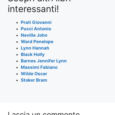
e
er
s
gr
l
e
interessanti!
b
A
a
o
p
m
Prati Giovanni
Pucci Antonio
o
p
Neville John
k
Ward Penelope
Lynn Hannah
Black Holly
Barnes Jennifer Lynn
Massimi Fabiano
Wilde Oscar
Stoker Bram
Lascia un commento