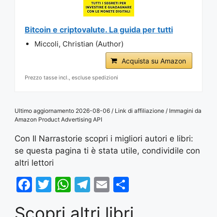
Bitcoin e criptovalute. La guida per tutti
Miccoli, Christian (Author)
Acquista su Amazon
Prezzo tasse incl., escluse spedizioni
Ultimo aggiornamento 2026-08-06 / Link di affiliazione / Immagini da
Amazon Product Advertising API
Con Il Narrastorie scopri i migliori autori e libri:
se questa pagina ti è stata utile, condividile con
altri lettori
F
T
W
T
E
S
a
w
h
el
m
h
Scopri altri libri
c
itt
at
e
ai
ar