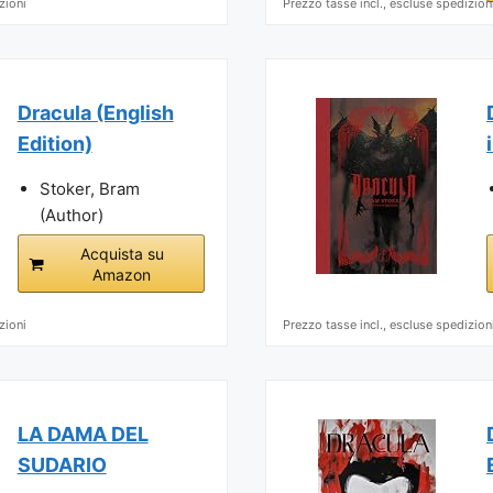
zioni
Prezzo tasse incl., escluse spedizion
Dracula (English
Edition)
Stoker, Bram
(Author)
Acquista su
Amazon
zioni
Prezzo tasse incl., escluse spedizion
LA DAMA DEL
SUDARIO