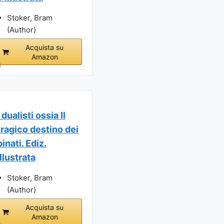
Stoker, Bram
(Author)
Acquista su
Amazon
i
I dualisti ossia Il
tragico destino dei
binati. Ediz.
illustrata
Stoker, Bram
(Author)
Acquista su
Amazon