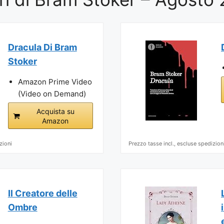
Dracula Di Bram
Stoker
Amazon Prime Video
(Video on Demand)
Acquista su
Amazon
zioni
Prezzo tasse incl., escluse spedizion
Il Creatore delle
Ombre