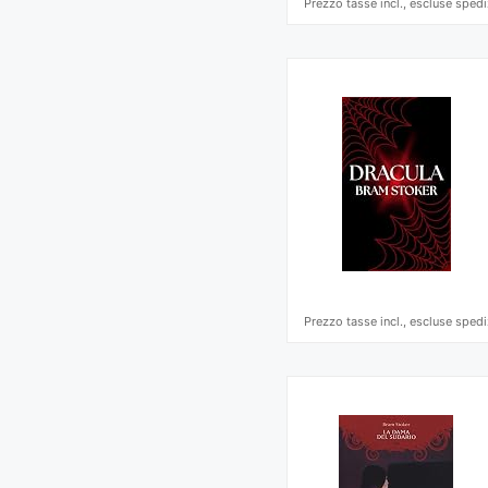
Prezzo tasse incl., escluse spedi
Prezzo tasse incl., escluse spedi