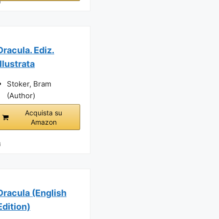
i
Dracula. Ediz.
illustrata
Stoker, Bram
(Author)
Acquista su
Amazon
i
Dracula (English
Edition)