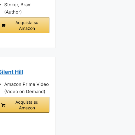
Stoker, Bram
(Author)
Acquista su
Amazon
i
Silent Hill
Amazon Prime Video
(Video on Demand)
Acquista su
Amazon
i