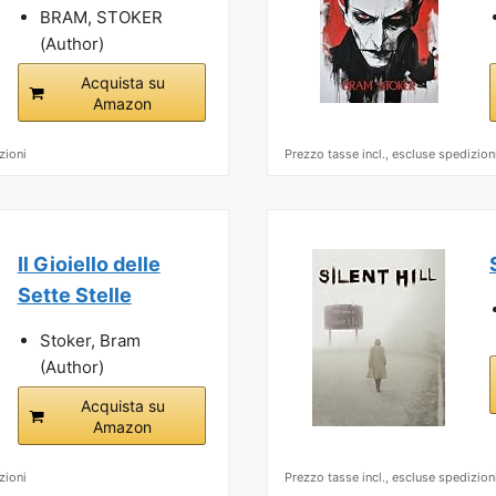
BRAM, STOKER
(Author)
Acquista su
Amazon
zioni
Prezzo tasse incl., escluse spedizion
Il Gioiello delle
Sette Stelle
Stoker, Bram
(Author)
Acquista su
Amazon
zioni
Prezzo tasse incl., escluse spedizion