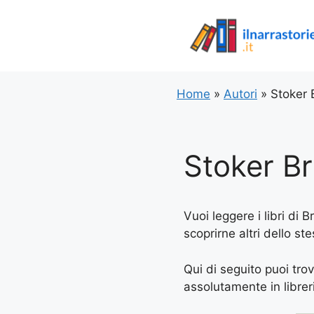
Vai
al
contenuto
Home
»
Autori
»
Stoker
Stoker B
Vuoi leggere i libri di 
scoprirne altri dello st
Qui di seguito puoi trov
assolutamente in libreria