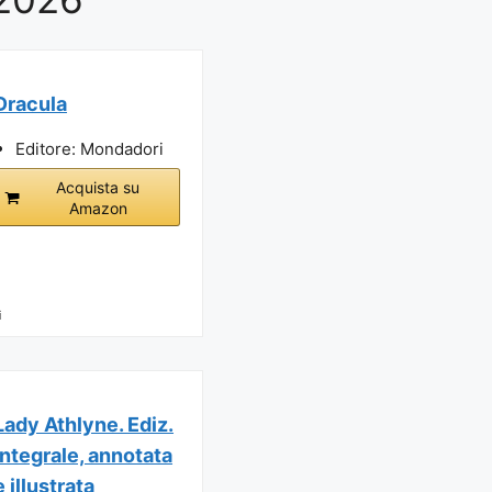
Dracula
Editore: Mondadori
Acquista su
Amazon
i
Lady Athlyne. Ediz.
integrale, annotata
e illustrata