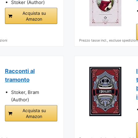
Stoker (Author)
Acquista su
Amazon
zioni
Prezzo tasse incl., escluse spedizion
Racconti al
tramonto
Stoker, Bram
(Author)
Acquista su
Amazon