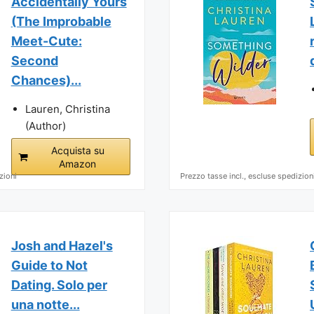
Accidentally Yours
(The Improbable
Meet-Cute:
Second
Chances)...
Lauren, Christina
(Author)
Acquista su
Amazon
zioni
Prezzo tasse incl., escluse spedizion
Josh and Hazel's
Guide to Not
Dating. Solo per
una notte...