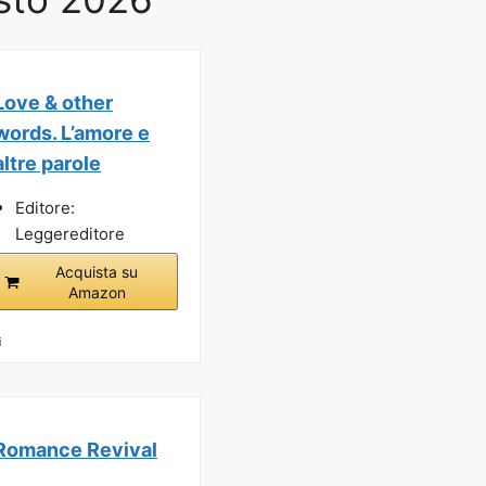
Love & other
words. L’amore e
altre parole
Editore:
Leggereditore
Acquista su
Amazon
i
Romance Revival