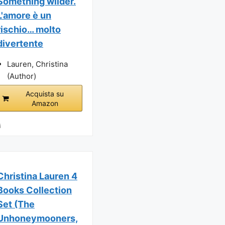
Something wilder.
L'amore è un
rischio… molto
divertente
Lauren, Christina
(Author)
Acquista su
Amazon
i
Christina Lauren 4
Books Collection
Set (The
Unhoneymooners,