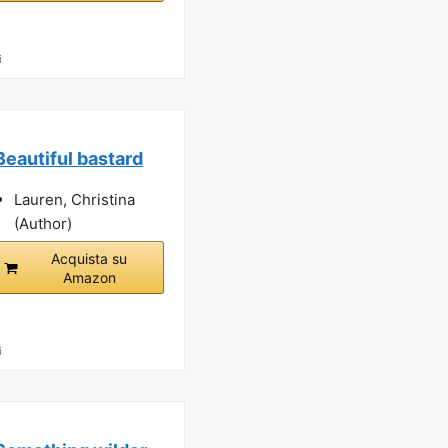
i
Beautiful bastard
Lauren, Christina
(Author)
Acquista su
Amazon
i