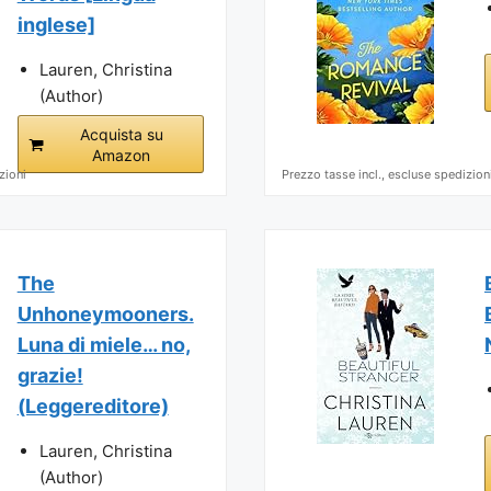
inglese]
Lauren, Christina
(Author)
Acquista su
Amazon
zioni
Prezzo tasse incl., escluse spedizion
The
Unhoneymooners.
Luna di miele… no,
grazie!
(Leggereditore)
Lauren, Christina
(Author)