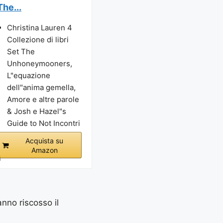
The...
Christina Lauren 4
Collezione di libri
Set The
Unhoneymooners,
L"equazione
dell"anima gemella,
Amore e altre parole
& Josh e Hazel"s
Guide to Not Incontri
Acquista su
Amazon
i
anno riscosso il