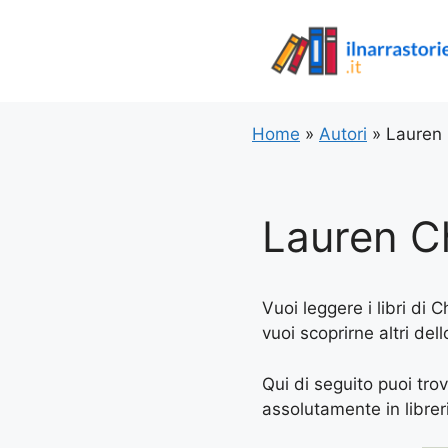
Vai
al
contenuto
Home
»
Autori
»
Lauren 
Lauren Ch
Vuoi leggere i libri di 
vuoi scoprirne altri del
Qui di seguito puoi trov
assolutamente in libreria