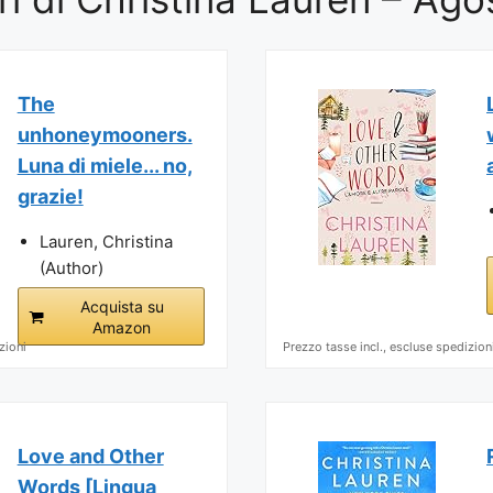
The
unhoneymooners.
Luna di miele... no,
grazie!
Lauren, Christina
(Author)
Acquista su
Amazon
zioni
Prezzo tasse incl., escluse spedizion
Love and Other
Words [Lingua