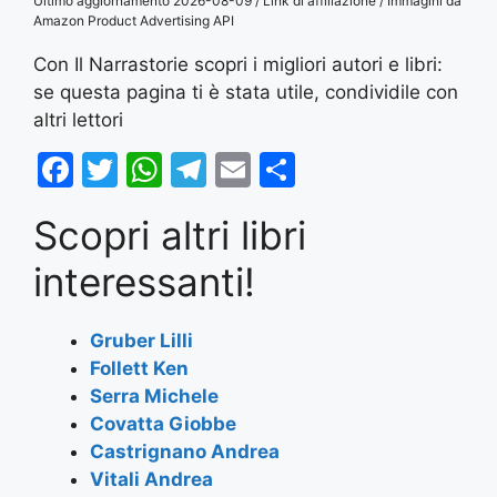
Ultimo aggiornamento 2026-08-09 / Link di affiliazione / Immagini da
Amazon Product Advertising API
Con Il Narrastorie scopri i migliori autori e libri:
se questa pagina ti è stata utile, condividile con
altri lettori
F
T
W
T
E
S
a
w
h
el
m
h
Scopri altri libri
c
itt
at
e
ai
ar
e
er
s
gr
l
e
interessanti!
b
A
a
o
p
m
Gruber Lilli
Follett Ken
o
p
Serra Michele
k
Covatta Giobbe
Castrignano Andrea
Vitali Andrea