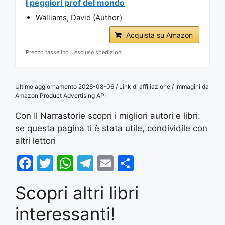
I peggiori prof del mondo
Walliams, David (Author)
Acquista su Amazon
Prezzo tasse incl., escluse spedizioni
Ultimo aggiornamento 2026-08-06 / Link di affiliazione / Immagini da
Amazon Product Advertising API
Con Il Narrastorie scopri i migliori autori e libri:
se questa pagina ti è stata utile, condividile con
altri lettori
F
T
W
T
E
S
a
w
h
el
m
h
Scopri altri libri
c
itt
at
e
ai
ar
e
er
s
gr
l
e
interessanti!