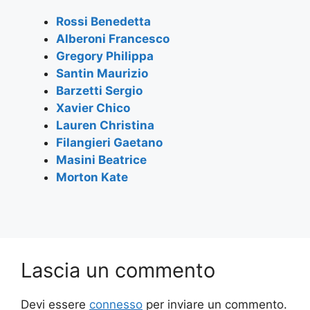
b
A
a
o
p
m
Rossi Benedetta
Alberoni Francesco
o
p
Gregory Philippa
k
Santin Maurizio
Barzetti Sergio
Xavier Chico
Lauren Christina
Filangieri Gaetano
Masini Beatrice
Morton Kate
Lascia un commento
Devi essere
connesso
per inviare un commento.