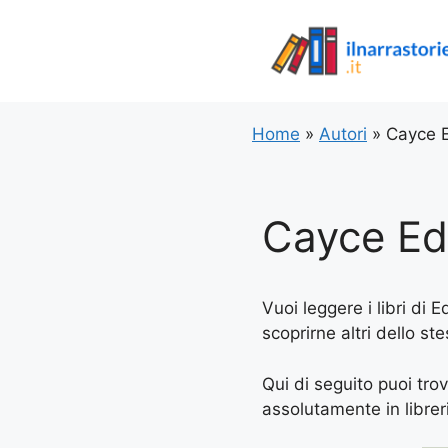
Vai
al
contenuto
Home
»
Autori
»
Cayce 
Cayce Ed
Vuoi leggere i libri di 
scoprirne altri dello st
Qui di seguito puoi trov
assolutamente in libreria