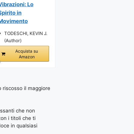
Vibrazioni: Lo
Spirito in
Movimento
TODESCHI, KEVIN J.
(Author)
Acquista su
Amazon
i
o riscosso il maggiore
essanti che non
 i titoli che ti
oce in qualsiasi