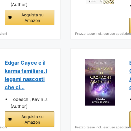
(Author)
Acquista su
Amazon
zioni
Prezzo tasse incl., escluse spedizion
Edgar Cayce e il
karma familiare. I
legami nascosti
che ci...
Todeschi, Kevin J.
(Author)
Acquista su
Amazon
zioni
Prezzo tasse incl., escluse spedizion