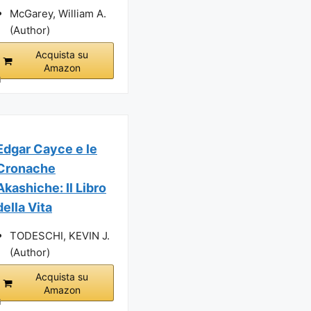
McGarey, William A.
(Author)
Acquista su
Amazon
i
Edgar Cayce e le
Cronache
Akashiche: Il Libro
della Vita
TODESCHI, KEVIN J.
(Author)
Acquista su
Amazon
i