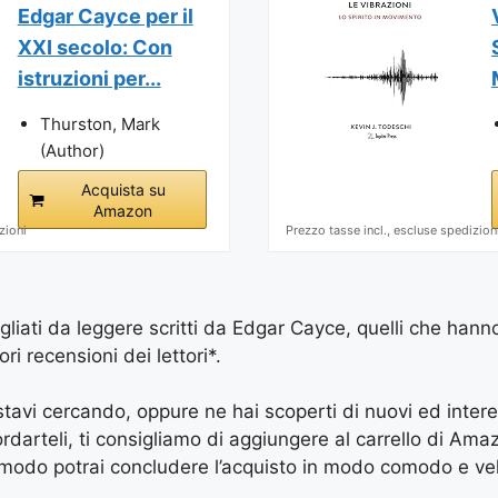
Edgar Cayce per il
XXI secolo: Con
istruzioni per...
Thurston, Mark
(Author)
Acquista su
Amazon
zioni
Prezzo tasse incl., escluse spedizion
igliati da leggere scritti da Edgar Cayce, quelli che hann
ri recensioni dei lettori*.
e stavi cercando, oppure ne hai scoperti di nuovi ed inter
arteli, ti consigliamo di aggiungere al carrello di Amazon
 modo potrai concludere l’acquisto in modo comodo e vel