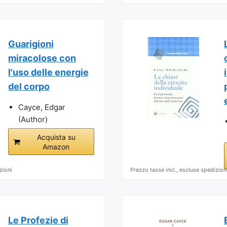
Guarigioni
miracolose con
l'uso delle energie
del corpo
Cayce, Edgar
(Author)
Acquista su
Amazon
zioni
Prezzo tasse incl., escluse spedizion
Le Profezie di