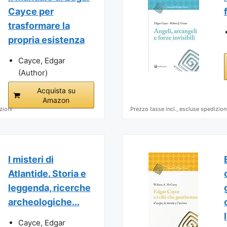
Cayce per
trasformare la
propria esistenza
Cayce, Edgar
(Author)
Acquista su
Amazon
zioni
Prezzo tasse incl., escluse spedizion
I misteri di
Atlantide. Storia e
leggenda, ricerche
archeologiche...
Cayce, Edgar