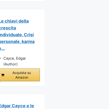
Le chiavi della
crescita
individuale. Crisi
personale, karma
e...
Cayce, Edgar
(Author)
Acquista su
Amazon
i
Edgar Cayce e le