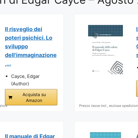
Il risveglio dei
poteri psichici. Lo
sviluppo
dell'immaginazione
,...
Cayce, Edgar
(Author)
Acquista su
Amazon
zioni
Prezzo tasse incl., escluse spedizion
Il manuale di Edgar