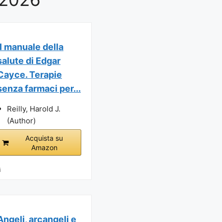
Il manuale della
salute di Edgar
Cayce. Terapie
senza farmaci per...
Reilly, Harold J.
(Author)
Acquista su
Amazon
i
Angeli, arcangeli e