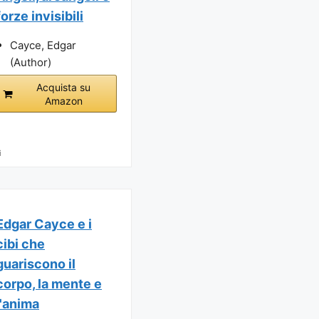
forze invisibili
Cayce, Edgar
(Author)
Acquista su
Amazon
i
Edgar Cayce e i
cibi che
guariscono il
corpo, la mente e
l'anima