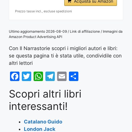
Acquista su Amazon
Prezzo tasse incl., escluse spedizioni
Ultimo aggiornamento 2026-08-09 / Link di affiliazione / Immagini da
Amazon Product Advertising API
Con Il Narrastorie scopri i migliori autori e libri:
se questa pagina ti è stata utile, condividile con
altri lettori
F
T
W
T
E
S
a
w
h
el
m
h
Scopri altri libri
c
itt
at
e
ai
ar
e
er
s
gr
l
e
interessanti!
b
A
a
o
p
m
Catalano Guido
London Jack