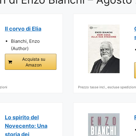
Il corvo di Elia
Bianchi, Enzo
(Author)
Acquista su
Amazon
zioni
Prezzo tasse incl., escluse spedizion
Lo spirito del
Novecento: Una
storia dei