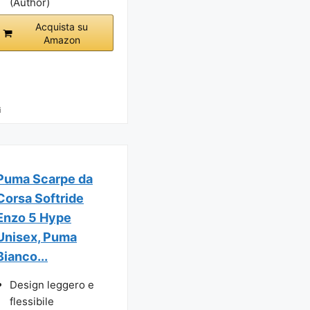
(Author)
Acquista su
Amazon
i
Puma Scarpe da
Corsa Softride
Enzo 5 Hype
Unisex, Puma
Bianco...
Design leggero e
flessibile