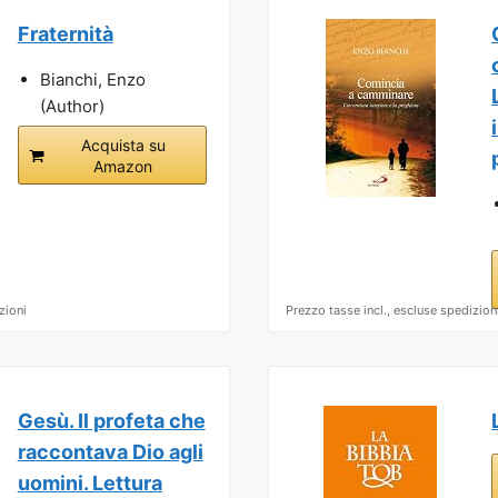
Fraternità
Bianchi, Enzo
(Author)
Acquista su
Amazon
zioni
Prezzo tasse incl., escluse spedizion
Gesù. Il profeta che
raccontava Dio agli
uomini. Lettura