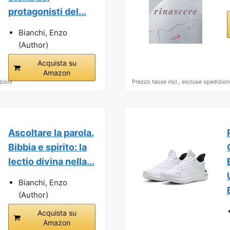
protagonisti del...
Bianchi, Enzo
(Author)
Acquista su
Amazon
zioni
Prezzo tasse incl., escluse spedizion
Ascoltare la parola.
Bibbia e spirito: la
lectio divina nella...
Bianchi, Enzo
(Author)
Acquista su
Amazon