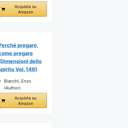
Acquista su
Amazon
i
Perché pregare,
come pregare
(Dimensioni dello
spirito Vol. 149)
Bianchi, Enzo
(Author)
Acquista su
Amazon
i