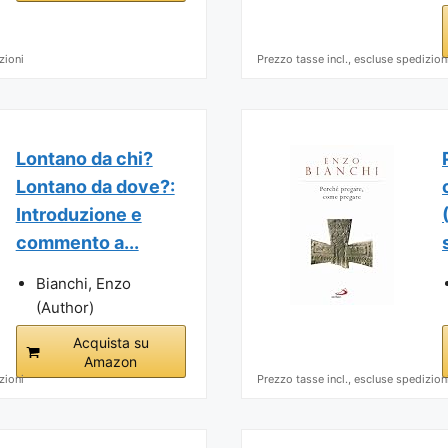
zioni
Prezzo tasse incl., escluse spedizion
Lontano da chi?
Lontano da dove?:
Introduzione e
commento a...
Bianchi, Enzo
(Author)
Acquista su
Amazon
zioni
Prezzo tasse incl., escluse spedizion