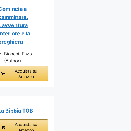
Comincia a
camminare.
L'avventura
interiore e la
preghiera
Bianchi, Enzo
(Author)
Acquista su
Amazon
i
La Bibbia TOB
Acquista su
Amazon