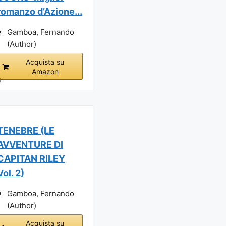
romanzo d’Azione...
Gamboa, Fernando
(Author)
Acquista su
Amazon
i
TENEBRE (LE
AVVENTURE DI
CAPITAN RILEY
Vol. 2)
Gamboa, Fernando
(Author)
Acquista su