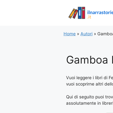
Vai
al
contenuto
Home
»
Autori
»
Gamboa
Gamboa 
Vuoi leggere i libri di
vuoi scoprirne altri del
Qui di seguito puoi tro
assolutamente in libreria