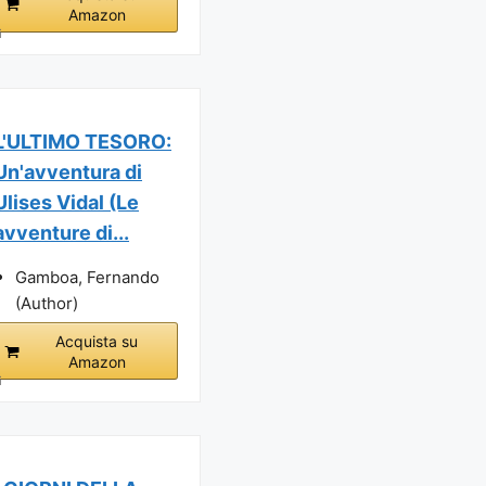
Amazon
i
L'ULTIMO TESORO:
Un'avventura di
Ulises Vidal (Le
avventure di...
Gamboa, Fernando
(Author)
Acquista su
Amazon
i