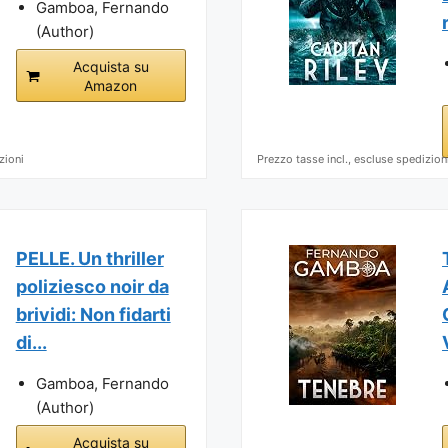
Gamboa, Fernando
(Author)
Acquista su
Amazon
zioni
Prezzo tasse incl., escluse spedizion
PELLE. Un thriller
poliziesco noir da
brividi: Non fidarti
di...
Gamboa, Fernando
(Author)
Acquista su