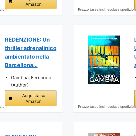
Amazon
zioni
Prezzo tasse incl., escluse spedizion
REDENZIONE: Un
thriller adrenalinico
ambientato nella
Barcellona...
Gamboa, Fernando
(Author)
Acquista su
Amazon
zioni
Prezzo tasse incl., escluse spedizion