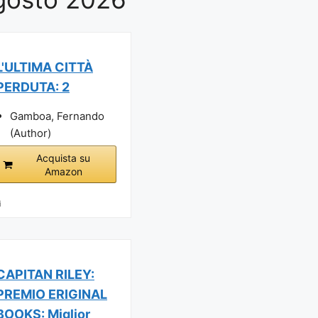
L'ULTIMA CITTÀ
PERDUTA: 2
Gamboa, Fernando
(Author)
Acquista su
Amazon
i
CAPITAN RILEY:
PREMIO ERIGINAL
BOOKS: Miglior