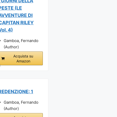
I GIORNI DELLA
PESTE (LE
AVVENTURE DI
CAPITAN RILEY
Vol. 4)
Gamboa, Fernando
(Author)
Acquista su
Amazon
i
REDENZIONE: 1
Gamboa, Fernando
(Author)