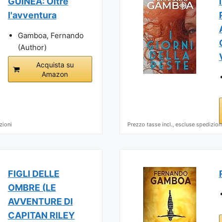
GUINEA: Oltre
l'avventura
Gamboa, Fernando
(Author)
Acquista su
Amazon
zioni
Prezzo tasse incl., escluse spedizion
FIGLI DELLE
OMBRE (LE
AVVENTURE DI
CAPITAN RILEY