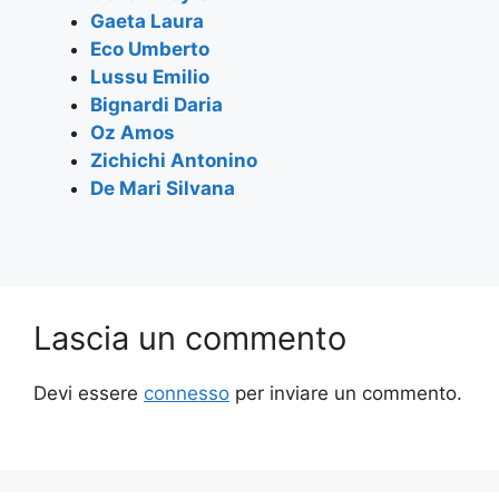
k
Gaeta Laura
Eco Umberto
Lussu Emilio
Bignardi Daria
Oz Amos
Zichichi Antonino
De Mari Silvana
Lascia un commento
Devi essere
connesso
per inviare un commento.