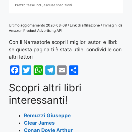
Prezzo tasse incl., escluse spedizioni
Ultimo aggiornamento 2026-08-09 / Link di affiliazione / Immagini da
Amazon Product Advertising API
Con Il Narrastorie scopri i migliori autori e libri:
se questa pagina ti è stata utile, condividile con
altri lettori
F
T
W
T
E
S
a
w
h
el
m
h
Scopri altri libri
c
itt
at
e
ai
ar
e
er
s
gr
l
e
interessanti!
b
A
a
o
p
m
Remuzzi Giuseppe
Clear James
o
p
Conan Doyle Arthur