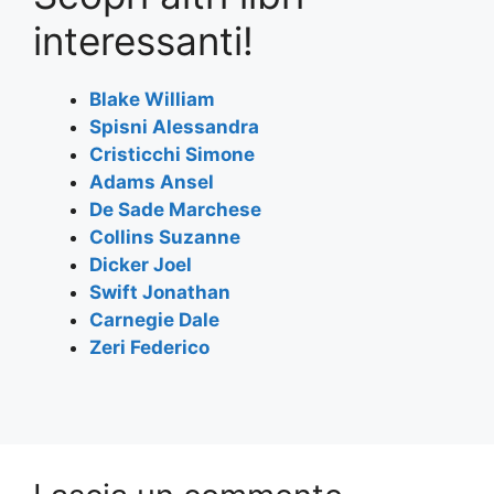
e
er
s
gr
l
e
interessanti!
b
A
a
o
p
m
Blake William
Spisni Alessandra
o
p
Cristicchi Simone
k
Adams Ansel
De Sade Marchese
Collins Suzanne
Dicker Joel
Swift Jonathan
Carnegie Dale
Zeri Federico