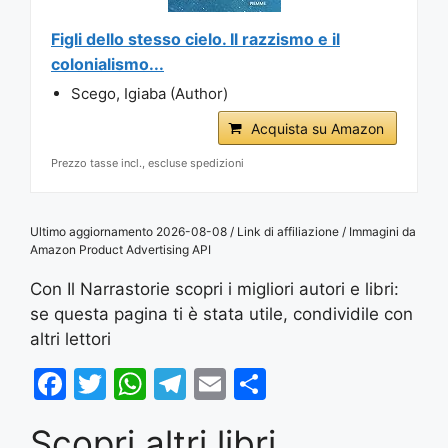
Figli dello stesso cielo. Il razzismo e il
colonialismo...
Scego, Igiaba (Author)
Acquista su Amazon
Prezzo tasse incl., escluse spedizioni
Ultimo aggiornamento 2026-08-08 / Link di affiliazione / Immagini da
Amazon Product Advertising API
Con Il Narrastorie scopri i migliori autori e libri:
se questa pagina ti è stata utile, condividile con
altri lettori
F
T
W
T
E
S
a
w
h
el
m
h
Scopri altri libri
c
itt
at
e
ai
ar