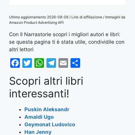
Ultimo aggiornamento 2026-08-06 / Link di affiliazione / Immagini da
Amazon Product Advertising API
Con Il Narrastorie scopri i migliori autori e libri:
se questa pagina ti è stata utile, condividile con
altri lettori
F
T
W
T
E
S
a
w
h
el
m
h
Scopri altri libri
c
itt
at
e
ai
ar
e
er
s
gr
l
e
interessanti!
b
A
a
o
p
m
Puskin Aleksandr
Amaldi Ugo
o
p
Geymonat Ludovico
k
Han Jenny