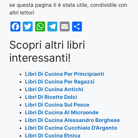
se questa pagina ti è stata utile, condividile con
altri lettori
F
T
W
T
E
S
a
w
h
el
m
h
Scopri altri libri
c
itt
at
e
ai
ar
e
er
s
gr
l
e
interessanti!
b
A
a
o
p
m
Libri Di Cucina Per Principianti
Libri Di Cucina Per Ragazzi
o
p
Libri Di Cucina Antichi
k
Libri Di Ricette Dolci
Libri Di Cucina Sul Pesce
Libri Di Cucina Al Microonde
Libri Di Cucina Alessandro Borghese
Libri Di Cucina Cucchiaio D’Argento
Libri Di Cucina Etnica