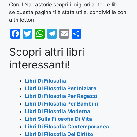
Con Il Narrastorie scopri i migliori autori e libri:
se questa pagina ti è stata utile, condividile con
altri lettori
F
T
W
T
E
S
a
w
h
el
m
h
Scopri altri libri
c
itt
at
e
ai
ar
e
er
s
gr
l
e
interessanti!
b
A
a
o
p
m
Libri Di Filosofia
Libri Di Filosofia Per Iniziare
o
p
Libri Di Filosofia Per Ragazzi
k
Libri Di Filosofia Per Bambini
Libri Di Filosofia Moderna
Libri Sulla Filosofia Di Vita
Libri Di Filosofia Contemporanea
Libri Di Filosofia Del Diritto