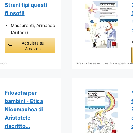
Strani tipi questi
filosofi!
Massarenti, Armando
(Author)
Acquista su
Amazon
zioni
Prezzo tasse incl., escluse spedizion
Filosofia per
bambini - Etica
Nicomachea di
Aristotele
riscritto...