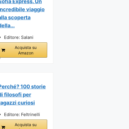
Sofia Express. Un
incredibile viaggio
alla scoperta
della...
Editore: Salani
Acquista su
Amazon
i
Perché? 100 storie
di filosofi per
ragazzi curiosi
Editore: Feltrinelli
Acquista su