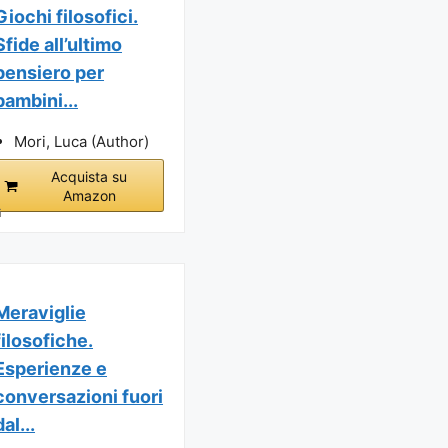
Giochi filosofici.
Sfide all’ultimo
pensiero per
bambini...
Mori, Luca (Author)
Acquista su
Amazon
i
Meraviglie
filosofiche.
Esperienze e
conversazioni fuori
dal...