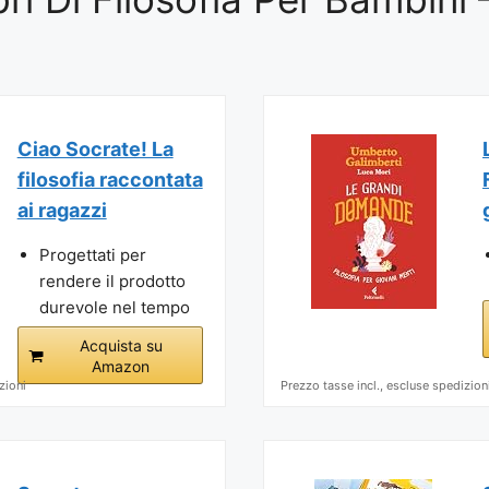
Ciao Socrate! La
filosofia raccontata
ai ragazzi
Progettati per
rendere il prodotto
durevole nel tempo
Acquista su
Amazon
zioni
Prezzo tasse incl., escluse spedizion