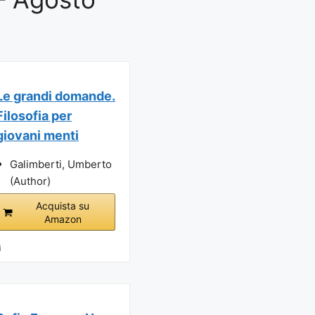
Le grandi domande.
Filosofia per
giovani menti
Galimberti, Umberto
(Author)
Acquista su
Amazon
i