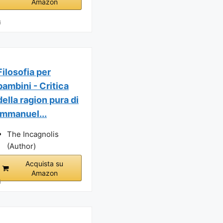
Amazon
i
Filosofia per
bambini - Critica
della ragion pura di
Immanuel...
The Incagnolis
(Author)
Acquista su
Amazon
i