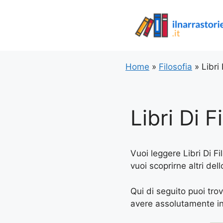
Vai
al
contenuto
Home
»
Filosofia
»
Libri
Libri Di 
Vuoi leggere Libri Di Fi
vuoi scoprirne altri de
Qui di seguito puoi trov
avere assolutamente in l