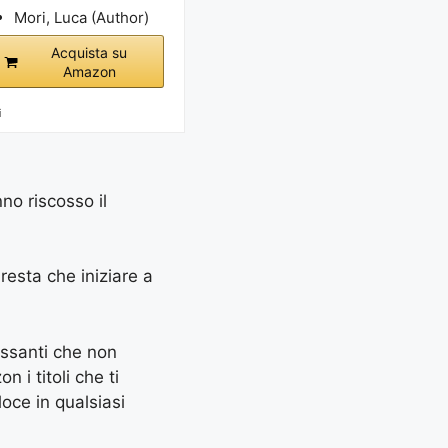
Mori, Luca (Author)
Acquista su
Amazon
i
nno riscosso il
 resta che iniziare a
essanti che non
 i titoli che ti
oce in qualsiasi