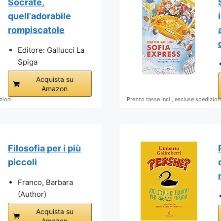
Socrate,
quell'adorabile
rompiscatole
Editore: Gallucci La
Spiga
Acquista su
Amazon
zioni
Prezzo tasse incl., escluse spedizion
Filosofia per i più
piccoli
Franco, Barbara
(Author)
Acquista su
Amazon