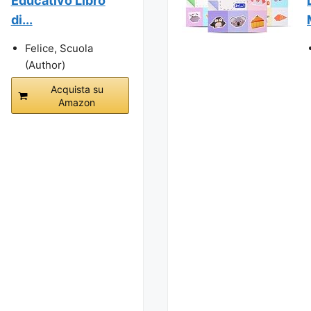
Educativo Libro
di...
Felice, Scuola
(Author)
Acquista su
Amazon