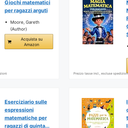
Giochi matematici
per ragazzi arguti
Moore, Gareth
(Author)
Acquista su
Amazon
zioni
Prezzo tasse incl., escluse spedizion
Eserciziario sulle
espressioni
matematiche per
ragazzi di quinta...