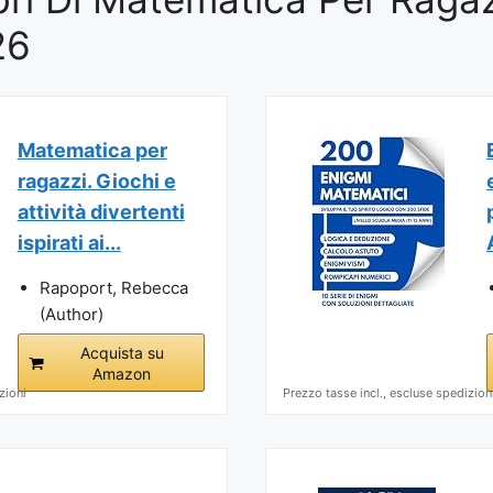
26
Matematica per
ragazzi. Giochi e
attività divertenti
ispirati ai...
Rapoport, Rebecca
(Author)
Acquista su
Amazon
zioni
Prezzo tasse incl., escluse spedizion