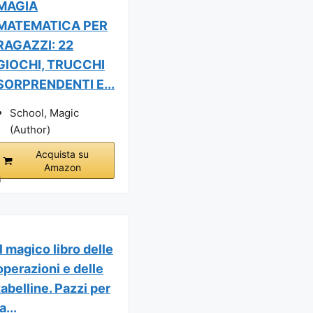
MAGIA
MATEMATICA PER
RAGAZZI: 22
GIOCHI, TRUCCHI
SORPRENDENTI E...
School, Magic
(Author)
Acquista su
Amazon
i
Il magico libro delle
operazioni e delle
tabelline. Pazzi per
la...