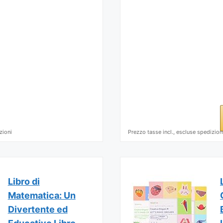
zioni
Prezzo tasse incl., escluse spedizion
Libro di
Matematica: Un
Divertente ed