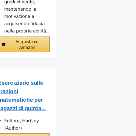
gradualmente,
mantenendo la
motivazione e
acquisendo fiducia
nelle proprie abilità.
Acquista su
Amazon
i
Eserciziario sulle
frazioni
matematiche per
ragazzi di quinta...
Editore, Harbiey
(Author)