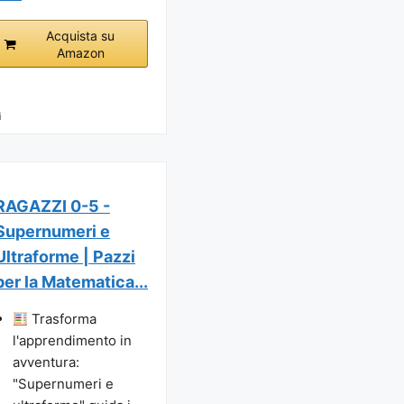
Acquista su
Amazon
i
RAGAZZI 0-5 -
Supernumeri e
Ultraforme | Pazzi
per la Matematica...
Trasforma
l'apprendimento in
avventura:
"Supernumeri e