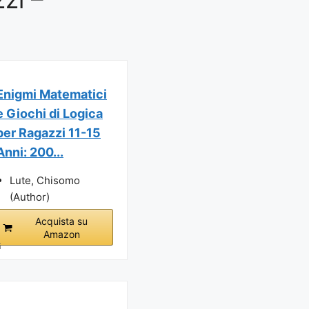
Enigmi Matematici
e Giochi di Logica
per Ragazzi 11-15
Anni: 200...
Lute, Chisomo
(Author)
Acquista su
Amazon
i