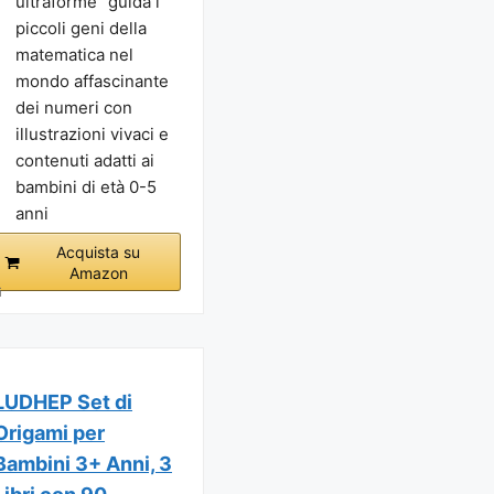
ultraforme" guida i
piccoli geni della
matematica nel
mondo affascinante
dei numeri con
illustrazioni vivaci e
contenuti adatti ai
bambini di età 0-5
anni
Acquista su
Amazon
i
LUDHEP Set di
Origami per
Bambini 3+ Anni, 3