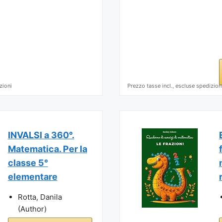
zioni
Prezzo tasse incl., escluse spedizion
INVALSI a 360°.
Matematica. Per la
classe 5°
elementare
Rotta, Danila
(Author)