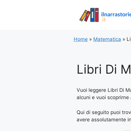
Vai
al
contenuto
Home
»
Matematica
»
L
Libri Di 
Vuoi leggere Libri Di M
alcuni e vuoi scoprirne
Qui di seguito puoi tro
avere assolutamente in l