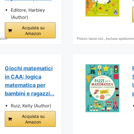
Editore, Harbiey
(Author)
Acquista su
Amazon
zioni
Prezzo tasse incl., escluse spedizion
Giochi matematici
in CAA: logica
matematica per
bambini e ragazzi...
Ruiz, Kelly (Author)
Acquista su
Amazon